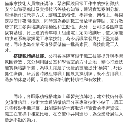
備廠家技術人員擔任講師，緊密圍繞日常工作中的技術難點、
安全知識要點以及實操技巧等核心知識，通過實際案例分析、
現場操作演示等方式，讓職工聽得懂、學得會、用得上。每周
定期安排夜間授課，同時還為參訓職工發放學習津貼，充分激
發了職工參與培訓的積極性和主動性。此外，公司從各區隊選
拔有基礎、肯上進的青年職工組建電工定向培訓班，使大家能
夠快速系統掌握電工專業技能，為今后職業發展打下堅實基
礎，同時也為企業長遠發展儲備一批高素質、高技能電工人
才。
搭建載體練技能。
公司各區隊著眼于職工技能提升與學習
氛圍營造，充分利用辦公室和學習室的方寸之地，精心打造技
能實操培訓平臺，為職工搭建了便捷的技能提升“橋梁”，巧妙
抓住班前、班后會時段組織職工開展實操訓練，既不占用職工
過多的休息時間，又能確保培訓的持續性和有效性。
同時，各區隊積極搭建線上學習交流陣地，建立技術分享
交流微信群，技術大拿通過微信群分享專業技術小帖子，職工
只需輕點手機屏幕，就能隨時隨地獲取這些寶貴的學習資源，
職工在實操中相互比較、在交流中共同進步，為企業發展注入
源源不斷的動力。