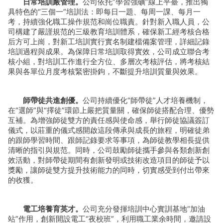
日常培訓嚴管理。
公司依托“學習強礦”線上平臺，推出獨
具特色的“三個一”培訓法：即每日一題、每周一課、每月一
考，持續強化職工操作規范和崗位職責。針對新入職人員，公
司構建了嚴謹規范的三級教育培訓體系，確保新工經考核合格
后方可上崗，對新工培訓實行實名制建檔備案管理，詳細記錄
培訓過程與成果。為保障日常培訓取得實效，公司成立聯合考
核小組，對培訓工作進行全方位、多層次考核評估，將考核結
果與各單位月度考核緊密掛鉤，不斷提升培訓質量與效果。
師帶徒共進創優。
公司持續優化“師帶徒”人才培養機制，
在“選師”與“擇徒”環節上嚴把質量關，確保師徒搭配合理、優勢
互補。為增強師徒雙方的責任感與使命感，舉行師徒協議簽訂
儀式，以莊重的儀式感開啟這段傳承與成長的旅程，明確徒弟
的跟師學習時間、跟師記錄要求等事項，為師徒教學相長提供
清晰的指引與規范。同時，公司鼓勵師徒攜手參與各類創新創
效活動，對師帶徒期間有創新發明或技術改造項目的師徒予以
獎勵，讓師徒雙方提升技術能力的同時，切實感受到付出帶來
的收獲。
電工培養育英才。
公司充分發揮培訓中心實訓基地“加油
站”作用，創新開設電工“夜校班”，利用職工業余時間，邀請設