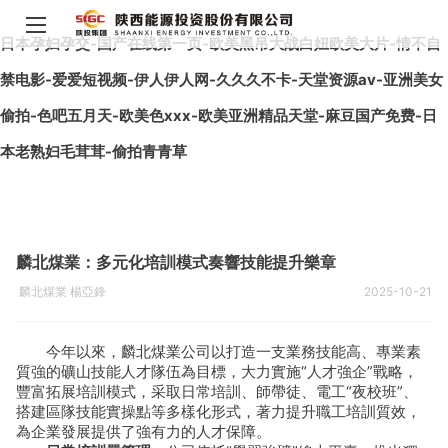
日本孕妇孕交-国产在线第一页-欧美黑吊大战白妞欧美大片-情不自
禁电影-爱爱短视频-伊人伊人网-久久久不卡-天堂资源av-亚洲美女
偷拍-色吧五月天-欧美色xxx-欧美亚洲精品天堂-麻豆国产免费-日
本老熟妇毛茸茸-偷拍青青草
麟北煤業：多元化培訓模式奏響技能提升樂章
麟北煤業 楊亞鋒
2025-10-21
今年以來，麟北煤業公司以打造一支業務技能高、專業素
質強的礦山技能人才隊伍為目標，大力實施“人才強企”戰略，
豐富拓展培訓模式，采取日常培訓、師帶徒、電工“夜校班”、
搭建區隊技能實操點等多樣化形式，著力提升職工培訓質效，
為企業發展提供了強有力的人才保障。